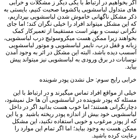
اگر بخواهیم در ارتباط با یکی دیگر ز مشکلات و خرابی
های متداول لباسشویی پاکشوما صحبت کنیم، بایستی به
ذکر مشکل ناگهانی خاموش شدن لباسشویی بپردازیم،
که این مشکل میتواند افراد را خیلی نگران کند؛ اما جای
نگرانی نیست و بهتر است مستقیما از تعمیرکار کمک
بخواهند زیرا ممکن هست میکروسوئیچ درب لباسشویی،
زبانه و قفل درب، تایمر لباسشویی و موتور لباسشویی
آسسب دیده باشد، البته این مشکل در اثر به وجود آمدن
نوسانات در برق ورودی به لباسشویی نیز میتواند پیش
بیاید.
خرابی رایج سوم: حل نشدن پودر شوینده
خیلی از مواقع افراد تماس میگیرند و در ارتباط با این
مسئله که پودر شوینده در لباسشویی آن ها حل نمیشود،
دچارنگرانی هستند؛ اما خوب هست بدانید اگر در داخل
لباسشویی خود بیش از اندازه پودر ریخته باشید و یا این
که از پودر مرغوب و خوبی استفاده نکنید، این مشکل
ممکن هست به وجود بیاید؛ اما اگر تمام این موارد را
رعایت کرده باشید.