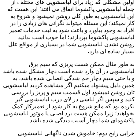
اولین مشکلی که زیاد برای لباسشویی های مختلف از
جمله لباسشویی پاکشوما اتفاق می افتد؛ این هست که
این لباسشویی به طور کلی روشن نمیشود و شروع به
کار نمیکند؛ این مسئله میتواند نگرانی های زیادی را در
افراد به وجود بیاورد و باعث شود به ثبت خدمات تعمیر
لباسشویی پاکشوما بپردازند؛ اما خوب است بدانید
روشن نشدن لباسشویی شما در بسیاری از مواقع علل
بسیار ساده ای دارد،
به طور مثال ممکن هست پریزی که سیم برق
لباسشویی در آن وارد شده است دچار مشکل شده باشد
و یا حتی سیم دچار خم شدگی اتصالی شده باشد، به
همین دلیل پیشنهاد میکنیم اگر مشاهده کردید لباسشویی
تان روشن نمیشود اول قسمت سیم و پریز را بررسی
کنید و سپس اگر لباسی در لای درب لباسشویی گیر
نکرده بود که مانع شروع به کار شود از تعمیرکار کمک
بخواهید؛ زیرا ممکن هست برد اصلی یا موتور لباسشویی
پاکشومای شما دچار آسیب دیدگی شده باشد.
خرابی رایج دوم: خاموش شدن ناگهانی لباسشویی