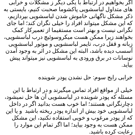
اگر بخواهیم در ارتباط با یکی دیگر ز مشکلات و خرابی
های متداول لباسشویی پاکشوما صحبت کنیم، بایستی به
ذکر مشکل ناگهانی خاموش شدن لباسشویی بپردازیم،
که این مشکل میتواند افراد را خیلی نگران کند؛ اما جای
نگرانی نیست و بهتر است مستقیما از تعمیرکار کمک
بخواهند زیرا ممکن هست میکروسوئیچ درب لباسشویی،
زبانه و قفل درب، تایمر لباسشویی و موتور لباسشویی
آسسب دیده باشد، البته این مشکل در اثر به وجود آمدن
نوسانات در برق ورودی به لباسشویی نیز میتواند پیش
بیاید.
خرابی رایج سوم: حل نشدن پودر شوینده
خیلی از مواقع افراد تماس میگیرند و در ارتباط با این
مسئله که پودر شوینده در لباسشویی آن ها حل نمیشود،
دچارنگرانی هستند؛ اما خوب هست بدانید اگر در داخل
لباسشویی خود بیش از اندازه پودر ریخته باشید و یا این
که از پودر مرغوب و خوبی استفاده نکنید، این مشکل
ممکن هست به وجود بیاید؛ اما اگر تمام این موارد را
رعایت کرده باشید.