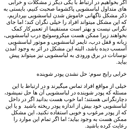
اگر بخواهیم در ارتباط با یکی دیگر ز مشکلات و خرابی
های متداول لباسشویی پاکشوما صحبت کنیم، بایستی به
ذکر مشکل ناگهانی خاموش شدن لباسشویی بپردازیم،
که این مشکل میتواند افراد را خیلی نگران کند؛ اما جای
نگرانی نیست و بهتر است مستقیما از تعمیرکار کمک
بخواهند زیرا ممکن هست میکروسوئیچ درب لباسشویی،
زبانه و قفل درب، تایمر لباسشویی و موتور لباسشویی
آسسب دیده باشد، البته این مشکل در اثر به وجود آمدن
نوسانات در برق ورودی به لباسشویی نیز میتواند پیش
بیاید.
خرابی رایج سوم: حل نشدن پودر شوینده
خیلی از مواقع افراد تماس میگیرند و در ارتباط با این
مسئله که پودر شوینده در لباسشویی آن ها حل نمیشود،
دچارنگرانی هستند؛ اما خوب هست بدانید اگر در داخل
لباسشویی خود بیش از اندازه پودر ریخته باشید و یا این
که از پودر مرغوب و خوبی استفاده نکنید، این مشکل
ممکن هست به وجود بیاید؛ اما اگر تمام این موارد را
رعایت کرده باشید.