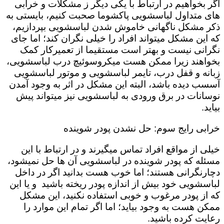
اگر بخواهیم در ارتباط با یکی دیگر ز مشکلات و خرابی
های متداول لباسشویی پاکشوما صحبت کنیم، بایستی به
ذکر مشکل ناگهانی خاموش شدن لباسشویی بپردازیم،
که این مشکل میتواند افراد را خیلی نگران کند؛ اما جای
نگرانی نیست و بهتر است مستقیما از تعمیرکار کمک
بخواهند زیرا ممکن هست میکروسوئیچ درب لباسشویی،
زبانه و قفل درب، تایمر لباسشویی و موتور لباسشویی
آسسب دیده باشد، البته این مشکل در اثر به وجود آمدن
نوسانات در برق ورودی به لباسشویی نیز میتواند پیش
بیاید.
خرابی رایج سوم: حل نشدن پودر شوینده
خیلی از مواقع افراد تماس میگیرند و در ارتباط با این
مسئله که پودر شوینده در لباسشویی آن ها حل نمیشود،
دچارنگرانی هستند؛ اما خوب هست بدانید اگر در داخل
لباسشویی خود بیش از اندازه پودر ریخته باشید و یا این
که از پودر مرغوب و خوبی استفاده نکنید، این مشکل
ممکن هست به وجود بیاید؛ اما اگر تمام این موارد را
رعایت کرده باشید.