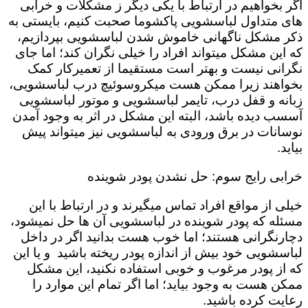
اگر بخواهیم در ارتباط با یکی دیگر ز مشکلات و خرابی
های متداول لباسشویی پاکشوما صحبت کنیم، بایستی به
ذکر مشکل ناگهانی خاموش شدن لباسشویی بپردازیم،
که این مشکل میتواند افراد را خیلی نگران کند؛ اما جای
نگرانی نیست و بهتر است مستقیما از تعمیرکار کمک
بخواهند زیرا ممکن هست میکروسوئیچ درب لباسشویی،
زبانه و قفل درب، تایمر لباسشویی و موتور لباسشویی
آسسب دیده باشد، البته این مشکل در اثر به وجود آمدن
نوسانات در برق ورودی به لباسشویی نیز میتواند پیش
بیاید.
خرابی رایج سوم: حل نشدن پودر شوینده
خیلی از مواقع افراد تماس میگیرند و در ارتباط با این
مسئله که پودر شوینده در لباسشویی آن ها حل نمیشود،
دچارنگرانی هستند؛ اما خوب هست بدانید اگر در داخل
لباسشویی خود بیش از اندازه پودر ریخته باشید و یا این
که از پودر مرغوب و خوبی استفاده نکنید، این مشکل
ممکن هست به وجود بیاید؛ اما اگر تمام این موارد را
رعایت کرده باشید.