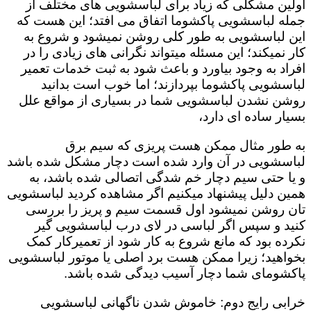
اولین مشکلی که زیاد برای لباسشویی های مختلف از
جمله لباسشویی پاکشوما اتفاق می افتد؛ این هست که
این لباسشویی به طور کلی روشن نمیشود و شروع به
کار نمیکند؛ این مسئله میتواند نگرانی های زیادی را در
افراد به وجود بیاورد و باعث شود به ثبت خدمات تعمیر
لباسشویی پاکشوما بپردازند؛ اما خوب است بدانید
روشن نشدن لباسشویی شما در بسیاری از مواقع علل
بسیار ساده ای دارد،
به طور مثال ممکن هست پریزی که سیم برق
لباسشویی در آن وارد شده است دچار مشکل شده باشد
و یا حتی سیم دچار خم شدگی اتصالی شده باشد، به
همین دلیل پیشنهاد میکنیم اگر مشاهده کردید لباسشویی
تان روشن نمیشود اول قسمت سیم و پریز را بررسی
کنید و سپس اگر لباسی در لای درب لباسشویی گیر
نکرده بود که مانع شروع به کار شود از تعمیرکار کمک
بخواهید؛ زیرا ممکن هست برد اصلی یا موتور لباسشویی
پاکشومای شما دچار آسیب دیدگی شده باشد.
خرابی رایج دوم: خاموش شدن ناگهانی لباسشویی