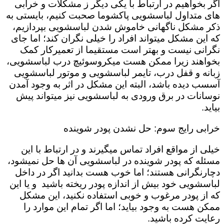
اگر بخواهیم در ارتباط با یکی دیگر ز مشکلات و خرابی
های متداول لباسشویی پاکشوما صحبت کنیم، بایستی به
ذکر مشکل ناگهانی خاموش شدن لباسشویی بپردازیم،
که این مشکل میتواند افراد را خیلی نگران کند؛ اما جای
نگرانی نیست و بهتر است مستقیما از تعمیرکار کمک
بخواهند زیرا ممکن هست میکروسوئیچ درب لباسشویی،
زبانه و قفل درب، تایمر لباسشویی و موتور لباسشویی
آسسب دیده باشد، البته این مشکل در اثر به وجود آمدن
نوسانات در برق ورودی به لباسشویی نیز میتواند پیش
بیاید.
خرابی رایج سوم: حل نشدن پودر شوینده
خیلی از مواقع افراد تماس میگیرند و در ارتباط با این
مسئله که پودر شوینده در لباسشویی آن ها حل نمیشود،
دچارنگرانی هستند؛ اما خوب هست بدانید اگر در داخل
لباسشویی خود بیش از اندازه پودر ریخته باشید و یا این
که از پودر مرغوب و خوبی استفاده نکنید، این مشکل
ممکن هست به وجود بیاید؛ اما اگر تمام این موارد را
رعایت کرده باشید.