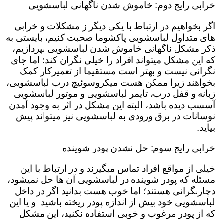
خرابی رایج دوم: خاموش شدن ناگهانی لباسشویی
اگر بخواهیم در ارتباط با یکی دیگر ز مشکلات و خرابی
های متداول لباسشویی پاکشوما صحبت کنیم، بایستی به
ذکر مشکل ناگهانی خاموش شدن لباسشویی بپردازیم،
که این مشکل میتواند افراد را خیلی نگران کند؛ اما جای
نگرانی نیست و بهتر است مستقیما از تعمیرکار کمک
بخواهند زیرا ممکن هست میکروسوئیچ درب لباسشویی،
زبانه و قفل درب، تایمر لباسشویی و موتور لباسشویی
آسسب دیده باشد، البته این مشکل در اثر به وجود آمدن
نوسانات در برق ورودی به لباسشویی نیز میتواند پیش
بیاید.
خرابی رایج سوم: حل نشدن پودر شوینده
خیلی از مواقع افراد تماس میگیرند و در ارتباط با این
مسئله که پودر شوینده در لباسشویی آن ها حل نمیشود،
دچارنگرانی هستند؛ اما خوب هست بدانید اگر در داخل
لباسشویی خود بیش از اندازه پودر ریخته باشید و یا این
که از پودر مرغوب و خوبی استفاده نکنید، این مشکل