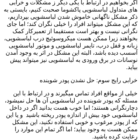
اگر بخواهیم در ارتباط با یکی دیگر ز مشکلات و خرابی
های متداول لباسشویی پاکشوما صحبت کنیم، بایستی به
ذکر مشکل ناگهانی خاموش شدن لباسشویی بپردازیم،
که این مشکل میتواند افراد را خیلی نگران کند؛ اما جای
نگرانی نیست و بهتر است مستقیما از تعمیرکار کمک
بخواهند زیرا ممکن هست میکروسوئیچ درب لباسشویی،
زبانه و قفل درب، تایمر لباسشویی و موتور لباسشویی
آسسب دیده باشد، البته این مشکل در اثر به وجود آمدن
نوسانات در برق ورودی به لباسشویی نیز میتواند پیش
بیاید.
خرابی رایج سوم: حل نشدن پودر شوینده
خیلی از مواقع افراد تماس میگیرند و در ارتباط با این
مسئله که پودر شوینده در لباسشویی آن ها حل نمیشود،
دچارنگرانی هستند؛ اما خوب هست بدانید اگر در داخل
لباسشویی خود بیش از اندازه پودر ریخته باشید و یا این
که از پودر مرغوب و خوبی استفاده نکنید، این مشکل
ممکن هست به وجود بیاید؛ اما اگر تمام این موارد را
رعایت کرده باشید.