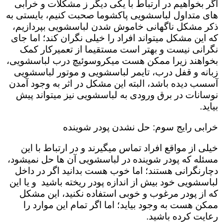
اگر بخواهیم در ارتباط با یکی دیگر ز مشکلات و خرابی
های متداول لباسشویی پاکشوما صحبت کنیم، بایستی به
ذکر مشکل ناگهانی خاموش شدن لباسشویی بپردازیم،
که این مشکل میتواند افراد را خیلی نگران کند؛ اما جای
نگرانی نیست و بهتر است مستقیما از تعمیرکار کمک
بخواهند زیرا ممکن هست میکروسوئیچ درب لباسشویی،
زبانه و قفل درب، تایمر لباسشویی و موتور لباسشویی
آسسب دیده باشد، البته این مشکل در اثر به وجود آمدن
نوسانات در برق ورودی به لباسشویی نیز میتواند پیش
بیاید.
خرابی رایج سوم: حل نشدن پودر شوینده
خیلی از مواقع افراد تماس میگیرند و در ارتباط با این
مسئله که پودر شوینده در لباسشویی آن ها حل نمیشود،
دچارنگرانی هستند؛ اما خوب هست بدانید اگر در داخل
لباسشویی خود بیش از اندازه پودر ریخته باشید و یا این
که از پودر مرغوب و خوبی استفاده نکنید، این مشکل
ممکن هست به وجود بیاید؛ اما اگر تمام این موارد را
رعایت کرده باشید.